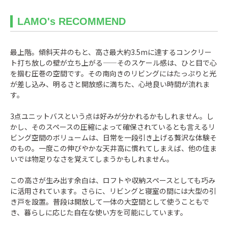
LAMO's RECOMMEND
最上階。傾斜天井のもと、高さ最大約3.5mに達するコンクリー
ト打ち放しの壁が立ち上がる——そのスケール感は、ひと目で心
を掴む圧巻の空間です。その南向きのリビングにはたっぷりと光
が差し込み、明るさと開放感に満ちた、心地良い時間が流れま
す。
3点ユニットバスという点は好みが分かれるかもしれません。し
かし、そのスペースの圧縮によって確保されているとも言えるリ
ビング空間のボリュームは、日常を一段引き上げる贅沢な体験そ
のもの。一度この伸びやかな天井高に慣れてしまえば、他の住ま
いでは物足りなさを覚えてしまうかもしれません。
この高さが生み出す余白は、ロフトや収納スペースとしても巧み
に活用されています。さらに、リビングと寝室の間には大型の引
き戸を設置。普段は開放して一体の大空間として使うこともで
き、暮らしに応じた自在な使い方を可能にしています。