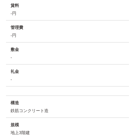
賃料
-円
管理費
-円
敷金
-
礼金
-
構造
鉄筋コンクリート造
規模
地上3階建