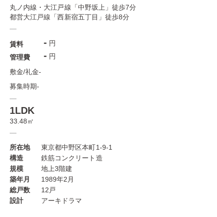
丸ノ内線・大江戸線「中野坂上」徒歩7分
都営大江戸線「西新宿五丁目」徒歩8分
-
円
賃料
-
円
管理費
敷金/礼金
-
募集時期
-
1LDK
33.48㎡
所在地
東京都中野区本町1-9-1
構造
鉄筋コンクリート造
規模
地上3階建
築年月
1989年2月
総戸数
12戸
設計
アーキドラマ