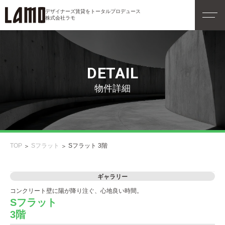
デザイナーズ賃貸をトータルプロデュース
株式会社ラモ
DETAIL
物件詳細
TOP
Sフラット
Sフラット 3階
ギャラリー
コンクリート壁に陽が降り注ぐ、心地良い時間。
Sフラット
3階