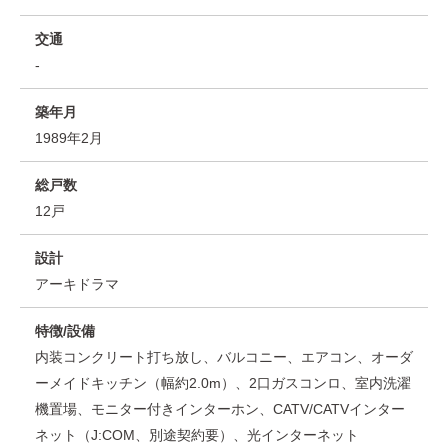
交通
-
築年月
1989年2月
総戸数
12戸
設計
アーキドラマ
特徴/設備
内装コンクリート打ち放し、バルコニー、エアコン、オーダ
ーメイドキッチン（幅約2.0m）、2口ガスコンロ、室内洗濯
機置場、モニター付きインターホン、CATV/CATVインター
ネット（J:COM、別途契約要）、光インターネット