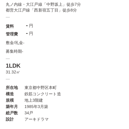
丸ノ内線・大江戸線「中野坂上」徒歩7分
都営大江戸線「西新宿五丁目」徒歩8分
-
円
賃料
-
円
管理費
敷金/礼金
-
募集時期
-
1LDK
31.32㎡
所在地
東京都中野区本町
構造
鉄筋コンクリート造
規模
地上3階建
築年月
1985年3月築
総戸数
34戸
設計
アーキドラマ