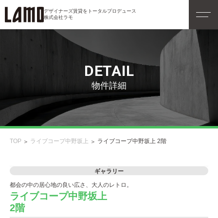
デザイナーズ賃貸をトータルプロデュース
株式会社ラモ
DETAIL
物件詳細
TOP
ライブコープ中野坂上
ライブコープ中野坂上 2階
ギャラリー
都会の中の居心地の良い広さ、大人のレトロ。
ライブコープ中野坂上
2階