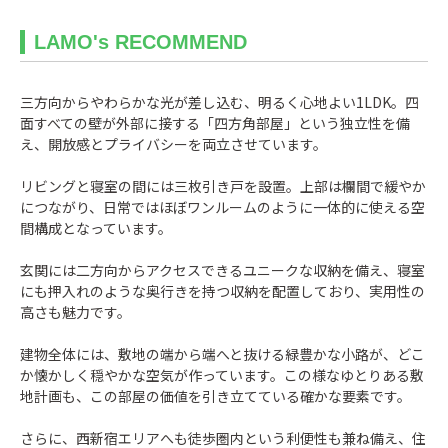
LAMO's RECOMMEND
三方向からやわらかな光が差し込む、明るく心地よい1LDK。四
面すべての壁が外部に接する「四方角部屋」という独立性を備
え、開放感とプライバシーを両立させています。
リビングと寝室の間には三枚引き戸を設置。上部は欄間で緩やか
につながり、日常ではほぼワンルームのように一体的に使える空
間構成となっています。
玄関には二方向からアクセスできるユニークな収納を備え、寝室
にも押入れのような奥行きを持つ収納を配置しており、実用性の
高さも魅力です。
建物全体には、敷地の端から端へと抜ける緑豊かな小路が、どこ
か懐かしく穏やかな空気が作っています。この様なゆとりある敷
地計画も、この部屋の価値を引き立てている確かな要素です。
さらに、西新宿エリアへも徒歩圏内という利便性も兼ね備え、住