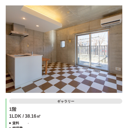
ギャラリー
1階
1LDK / 38.16㎡
賃料
-